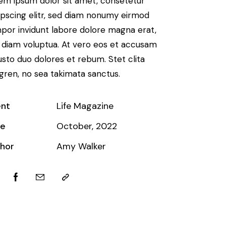
em ipsum dolor sit amet, consetetur
ipscing elitr, sed diam nonumy eirmod
por invidunt labore dolore magna erat,
 diam voluptua. At vero eos et accusam
justo duo dolores et rebum. Stet clita
gren, no sea takimata sanctus.
ent
Life Magazine
te
October, 2022
hor
Amy Walker