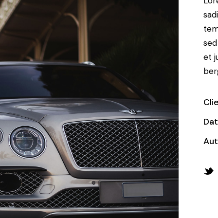
Lor
sad
tem
sed
et 
ber
Cli
Da
Aut