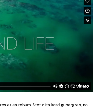
res et ea rebum. Stet clita kasd gubergren, no