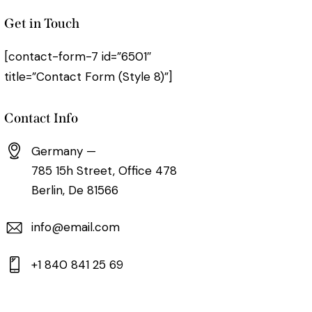
Get in Touch
[contact-form-7 id=”6501″
title=”Contact Form (Style 8)”]
Contact Info
Germany —
785 15h Street, Office 478
Berlin, De 81566
info@email.com
+1 840 841 25 69