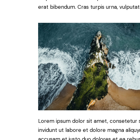
erat bibendum. Cras turpis urna, vulputate
Lorem ipsum dolor sit amet, consetetur 
invidunt ut labore et dolore magna aliqu
accusam et justo duo dolores et ea rebum