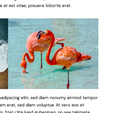
 at est vitae, posuere lobortis erat.
sadipscing elitr, sed diam nonumy eirmod tempor
yam erat, sed diam voluptua. At vero eos et
. Stet clita kasd gubergren, no sea takimata