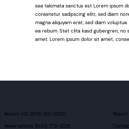
sea takimata sanctus est Lorem ipsum do
consetetur sadipscing elitr, sed diam no
magna aliquyam erat, sed diam voluptua. 
ea rebum. Stet clita kasd gubergren, no 
amet. Lorem ipsum dolor sit amet, consete
Resort +52 (624) 163-2000
Resort
Reservations (800) 772-2226
Contac