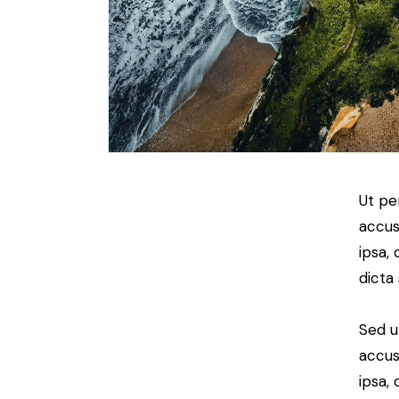
Ut pe
accus
ipsa,
dicta
Sed u
accus
ipsa,