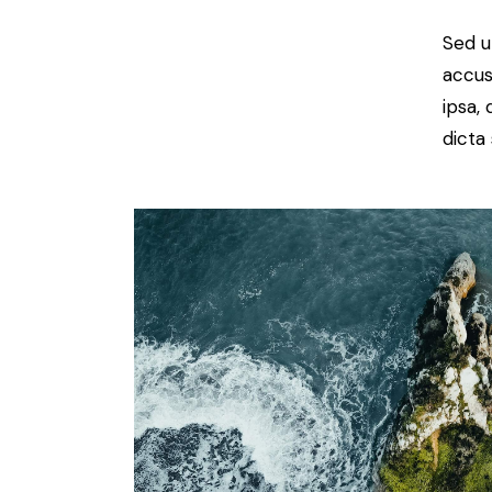
Sed u
accus
ipsa,
dicta 