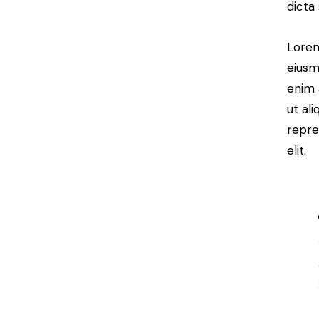
dicta
Lorem
eiusm
enim 
ut al
repre
elit.