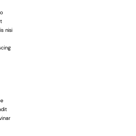
do
t
s nisi
scing
e
ce
ndit
vinar