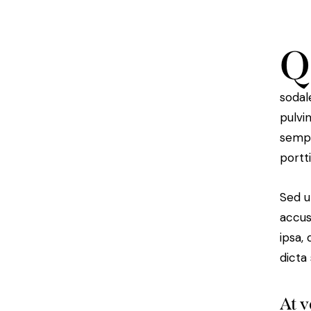
Q
sodal
pulvi
sempe
portt
Sed u
accus
ipsa,
dicta
At v