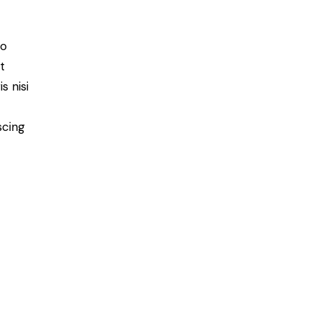
do
t
s nisi
scing