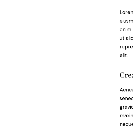
Lorem
eiusm
enim 
ut al
repre
elit.
Crea
Aenea
senec
gravid
maxim
neque