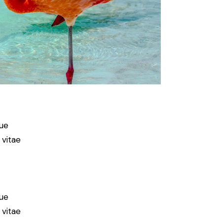
ue
 vitae
ue
 vitae