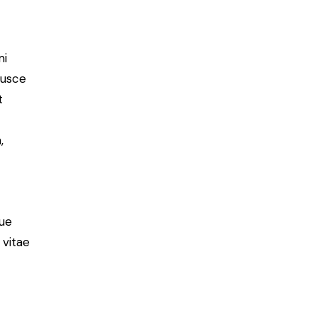
mi
Fusce
t
,
ue
 vitae