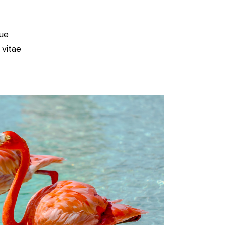
ue
 vitae