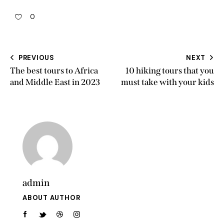
0
Post
PREVIOUS
NEXT
The best tours to Africa
10 hiking tours that you
navigation
and Middle East in 2023
must take with your kids
admin
ABOUT AUTHOR
facebook-
twitter-
dribble-
instagram
1
new
new