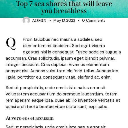
Top 7 sea shores that will leave
you breathless
May 13, 2023
0
Comments
ADMIN
Q
Proin faucibus nec mauris a sodales, sed
elementum mi tincidunt. Sed eget viverra
egestas nisi in consequat. Fusce sodales augue a
accumsan. Cras sollicitudin, ipsum eget blandit pulvinar.
Integer tincidunt. Cras dapibus. Vivamus elementum
semper nisi. Aenean vulputate eleifend tellus. Aenean leo
ligula, porttitor eu, consequat vitae, eleifend ac, enim.
Sed ut perspiciatis, unde omnis iste natus error sit
voluptatem accusantium doloremque laudantium, totam
rem aperiam eaque ipsa, quae ab illo inventore veritatis et
quasi architecto beatae vitae dicta sunt, explicabo.
At vero eos et accusam
Sed ut perspiciatis, unde omnis iste natus error sit