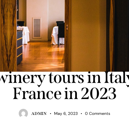
RESORTS
inery tours in Ita
France in 2023
May 6, 2023
0
Comments
ADMIN