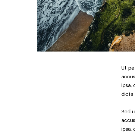
Ut pe
accus
ipsa,
dicta
Sed u
accus
ipsa,