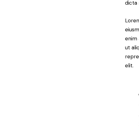
dicta
Lorem
eiusm
enim 
ut al
repre
elit.