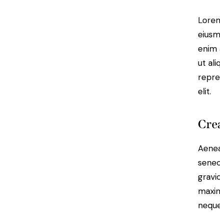
Lorem
eiusm
enim 
ut al
repre
elit.
Crea
Aenea
senec
gravid
maxim
neque