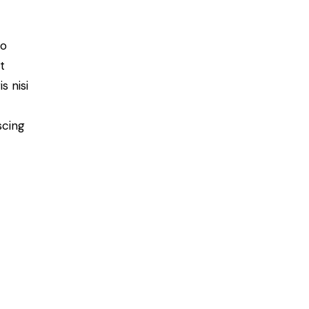
do
t
s nisi
scing