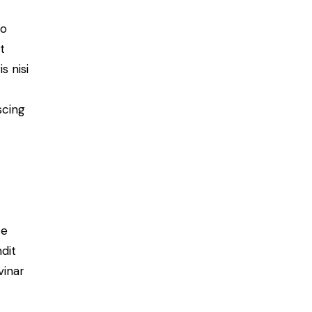
do
t
s nisi
scing
e
ce
ndit
vinar