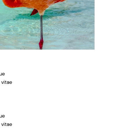
ue
 vitae
ue
 vitae