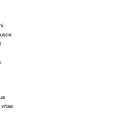
mi
Fusce
t
,
ue
 vitae