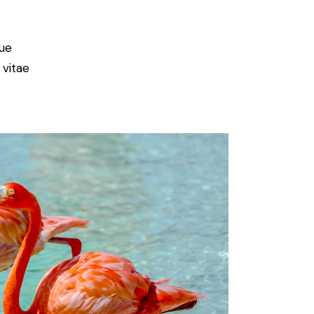
ue
 vitae