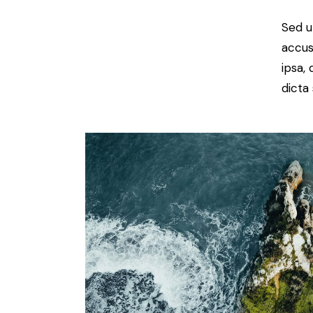
Sed u
accus
ipsa,
dicta 