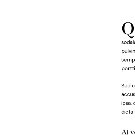
Q
sodal
pulvi
sempe
portt
Sed u
accus
ipsa,
dicta
At v